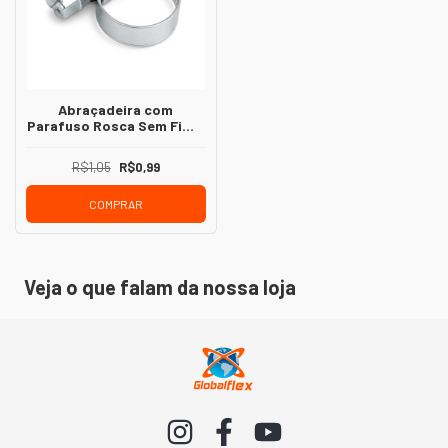
Abraçadeira com
Parafuso Rosca Sem Fim –
Fixação Segura para
Mangueiras
R$1,05
R$0,99
COMPRAR
Veja o que falam da nossa loja