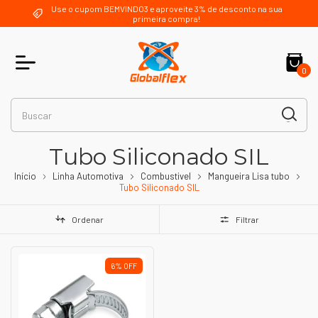
Use o cupom BEMVINDO3 e aproveite 3% de desconto na sua
primeira compra!
0
Tubo Siliconado SIL
Início
Linha Automotiva
Combustivel
Mangueira Lisa tubo
Tubo Siliconado SIL
Ordenar
Filtrar
6
%
OFF