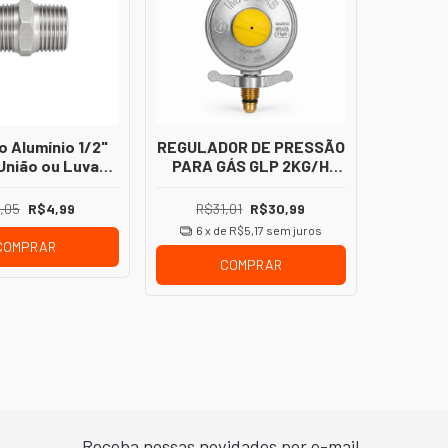
 Alumínio 1/2"
REGULADOR DE PRESSÃO
União ou Luva
PARA GÁS GLP 2KG/H
/Fêmea para
BOTIJÃO P13
lação de Gás
,05
R$4,99
R$31,01
R$30,99
6
x de
R$5,17
sem juros
COMPRAR
COMPRAR
Receba nossas novidades por e-mail