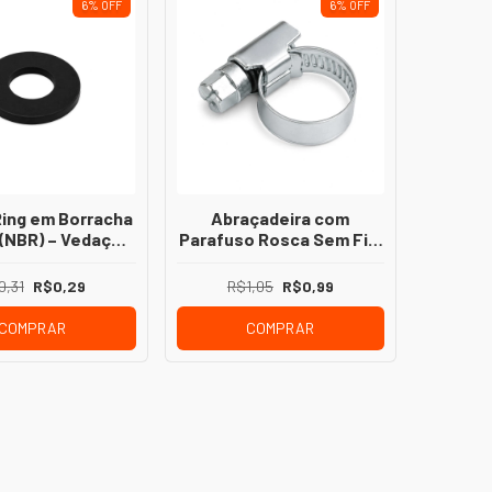
6
%
OFF
6
%
OFF
Ring em Borracha
Abraçadeira com
a (NBR) – Vedação
Parafuso Rosca Sem Fim
 para Diversas
– Fixação Segura para
plicações
Mangueiras
0,31
R$0,29
R$1,05
R$0,99
COMPRAR
COMPRAR