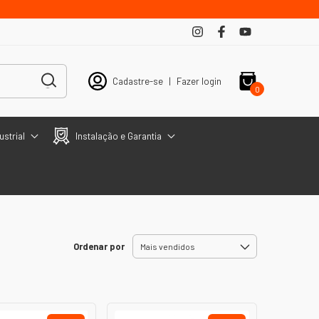
Cadastre-se
|
Fazer login
0
ustrial
Instalação e Garantia
Ordenar por