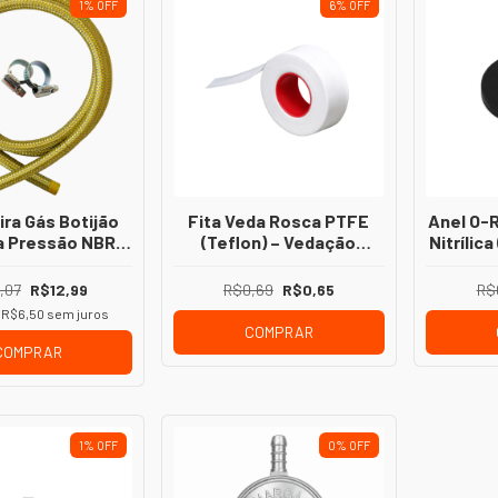
1
%
OFF
6
%
OFF
ra Gás Botijão
Fita Veda Rosca PTFE
Anel O-
ta Pressão NBR
(Teflon) – Vedação
Nitrílic
Inox Reforçada
Segura para Instalações
Segura
Hidráulicas
A
,07
R$12,99
R$0,69
R$0,65
R$
e
R$6,50
sem juros
COMPRAR
COMPRAR
1
%
OFF
0
%
OFF