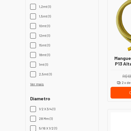
1,2mt (1)
1,5mt (1)
10mt (1)
12mt (1)
15mt (1)
18mt (1)
Manguei
P13 Al
1mt (1)
13419 
2,5mt (1)
R$13
2
x d
Ver mais
Diametro
1/2 X 3/4 (1)
28 Mm (1)
5/16 X 1/2 (1)