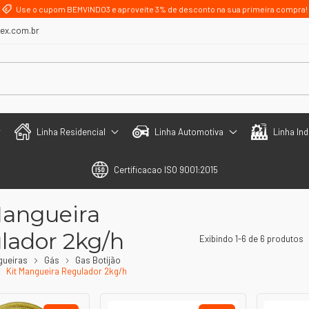
Use o cupom BEMVINDO3 e aproveite 3% de desconto na sua primeira compra!
lex.com.br
Linha Residencial
Linha Automotiva
Linha Ind
Certificacao ISO 9001:2015
Mangueira
lador 2kg/h
Exibindo 1-6 de 6 produtos
gueiras
Gás
Gas Botijão
Kit Mangueira Regulador 2kg/h