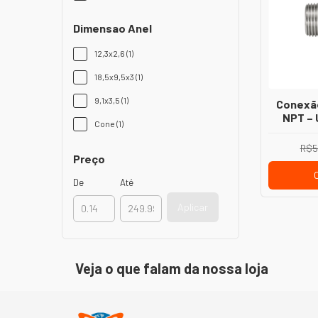
Dimensao Anel
12,3x2,6 (1)
18,5x9,5x3 (1)
9,1x3,5 (1)
Conexão
NPT – 
Cone (1)
Macho
Insta
R$5
Preço
De
Até
Aplicar
Veja o que falam da nossa loja