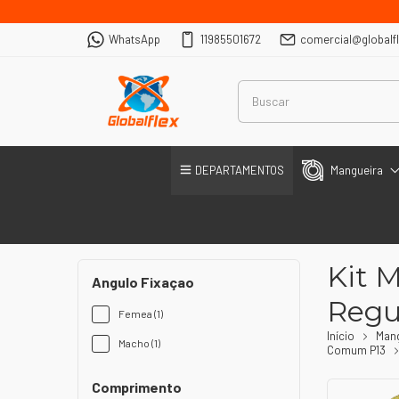
WhatsApp
11985501672
comercial@globalf
DEPARTAMENTOS
Mangueira
Kit 
Angulo Fixaçao
Regu
Femea (1)
Início
Man
Macho (1)
Comum P13
Comprimento