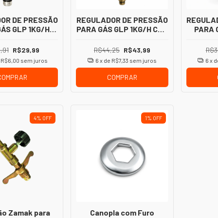
OR DE PRESSÃO
REGULADOR DE PRESSÃO
REGULA
ÁS GLP 1KG/H
PARA GÁS GLP 1KG/H COM
PARA 
1/2" BSP PARA
VISOR BOTIJÃO P13
BO
LEXÍVEL
,91
R$29,99
R$44,25
R$43,99
R$3
e
R$6,00
sem juros
6
x de
R$7,33
sem juros
6
x 
COMPRAR
COMPRAR
4
%
OFF
1
%
OFF
o Zamak para
Canopla com Furo