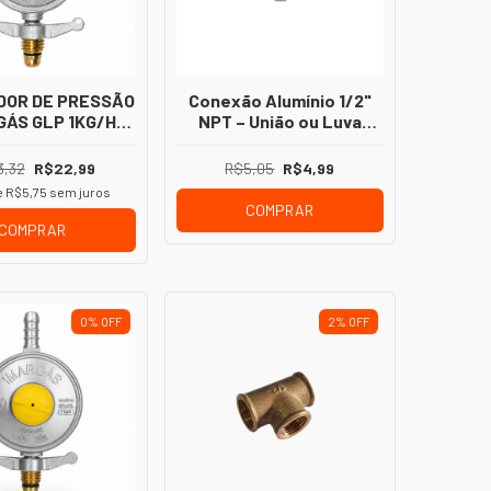
DOR DE PRESSÃO
Conexão Alumínio 1/2"
GÁS GLP 1KG/H
NPT – União ou Luva
TIJÃO P13
Macho/Fêmea para
Instalação de Gás
3,32
R$22,99
R$5,05
R$4,99
e
R$5,75
sem juros
COMPRAR
COMPRAR
0
%
OFF
2
%
OFF