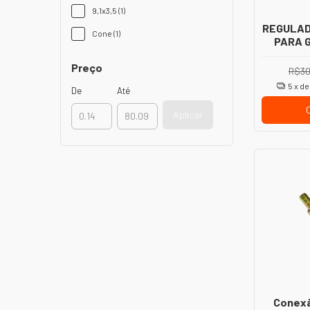
9,1x3,5 (1)
REGULAD
Cone (1)
PARA G
SAÍDA 
F
Preço
R$30
5
x d
De
Até
Aplicar
Conexã