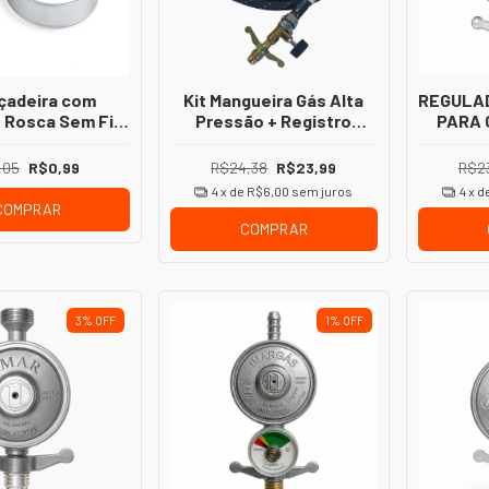
çadeira com
Kit Mangueira Gás Alta
REGULA
 Rosca Sem Fim
Pressão + Registro
PARA 
ão Segura para
Zamac + Abraçadeira P13
BO
ngueiras
Fogareiro Dia ( 1/4 ou
,05
R$0,99
R$24,38
R$23,99
R$2
5/16 )
4
x de
R$6,00
sem juros
4
x d
COMPRAR
COMPRAR
3
%
OFF
1
%
OFF