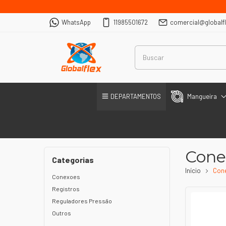
WhatsApp
11985501672
comercial@globalf
DEPARTAMENTOS
Mangueira
Cone
Categorias
Início
Con
Conexoes
Registros
Reguladores Pressão
Outros