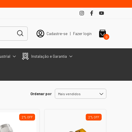
Cadastre-se
|
Fazer login
0
ustrial
Instalação e Garantia
Ordenar por
2
%
OFF
2
%
OFF