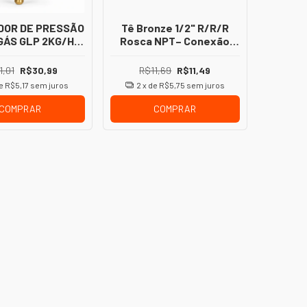
DOR DE PRESSÃO
Tê Bronze 1/2" R/R/R
GÁS GLP 2KG/H
Rosca NPT– Conexão
TIJÃO P13
Hidráulica
1,01
R$30,99
R$11,69
R$11,49
de
R$5,17
sem juros
2
x de
R$5,75
sem juros
COMPRAR
COMPRAR