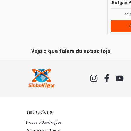
Botijão 
– Saída
1/
R$7
Veja o que falam da nossa loja
Institucional
Trocas e Devoluções
Politica de Entrega