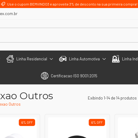
Use o cupom BEMVINDO3 e aproveite 3% de desconto na sua primeira compra!
lex.com.br
Linha Residencial
Linha Automotiva
Linha Ind
Certificacao ISO 9001:2015
xao Outros
Exibindo 1-14 de 14 produtos
exao Outros
6
%
OFF
6
%
OFF