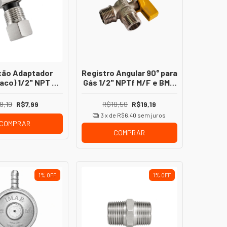
ão Adaptador
Registro Angular 90° para
aco) 1/2" NPT –
Gás 1/2" NPTf M/F e BM –
ou Fêmea para
Válvula Esfera Latão
alação de Gás
Forjado NPT
8,19
R$7,99
R$19,59
R$19,19
3
x de
R$6,40
sem juros
COMPRAR
COMPRAR
1
%
OFF
1
%
OFF