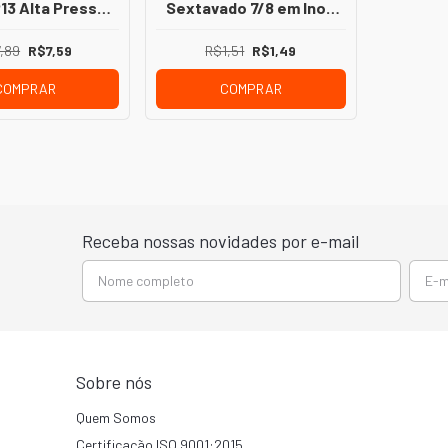
P13 Alta Pressão
Sextavado 7/8 em Inox
 para Mangueira
430 – Acabamento e
4 ou 5/16
Proteção para
,89
R$7,59
R$1,51
R$1,49
Instalações
COMPRAR
COMPRAR
Receba nossas novidades por e-mail
Sobre nós
Quem Somos
Certificação ISO 9001:2015