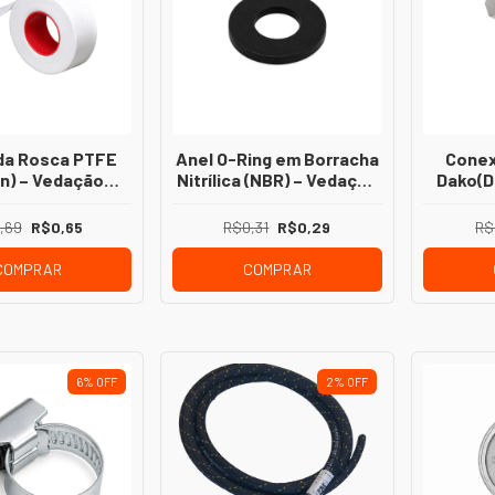
eda Rosca PTFE
Anel O-Ring em Borracha
Conex
on) – Vedação
Nitrílica (NBR) – Vedação
Dako(D
ara Instalações
Segura para Diversas
Macho 
dráulicas
Aplicações
Inst
,69
R$0,65
R$0,31
R$0,29
R$
COMPRAR
COMPRAR
6
%
OFF
2
%
OFF