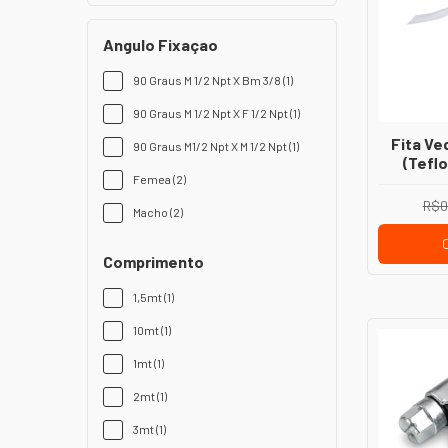
Angulo Fixaçao
90 Graus M 1/2 Npt X Bm 3/8 (1)
90 Graus M 1/2 Npt X F 1/2 Npt (1)
Fita V
90 Graus M1/2 Npt X M 1/2 Npt (1)
(Tefl
Femea (2)
Segura p
Hi
R$0
Macho (2)
Comprimento
1,5mt (1)
10mt (1)
1mt (1)
2mt (1)
3mt (1)