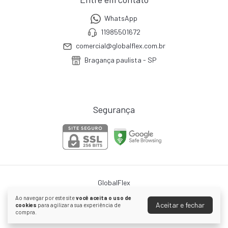
WhatsApp
11985501672
comercial@globalflex.com.br
Bragança paulista - SP
Segurança
GlobalFlex
©2026. Global Flex - 21141615000108. Todos os direitos reservados.
Ao navegar por este site
você aceita o uso de
Aceitar e fechar
cookies
para agilizar a sua experiência de
compra.