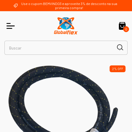
Use o cupom BEMVINDO3 e aproveite 3% de desconto na sua
primeira compra!
0
2
%
OFF