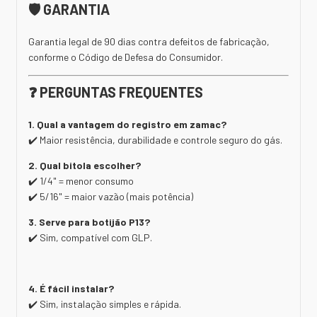
🛡️ GARANTIA
Garantia legal de 90 dias contra defeitos de fabricação,
conforme o Código de Defesa do Consumidor.
❓ PERGUNTAS FREQUENTES
1. Qual a vantagem do registro em zamac?
✔️ Maior resistência, durabilidade e controle seguro do gás.
2. Qual bitola escolher?
✔️ 1/4" = menor consumo
✔️ 5/16" = maior vazão (mais potência)
3. Serve para botijão P13?
✔️ Sim, compatível com GLP.
4. É fácil instalar?
✔️ Sim, instalação simples e rápida.