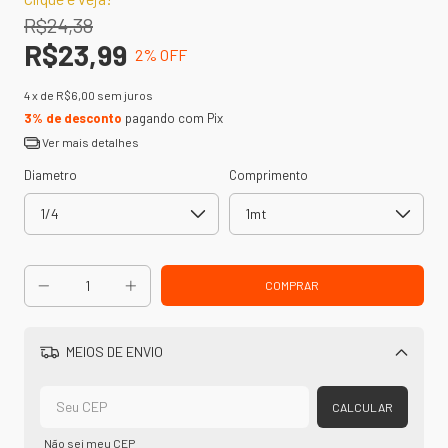
R$24,38
R$23,99
2
% OFF
4
x de
R$6,00
sem juros
3% de desconto
pagando com Pix
Ver mais detalhes
Diametro
Comprimento
MEIOS DE ENVIO
Alterar CEP
CALCULAR
Não sei meu CEP