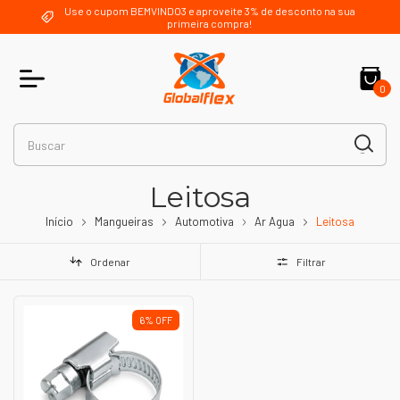
Use o cupom BEMVINDO3 e aproveite 3% de desconto na sua
primeira compra!
0
Leitosa
Início
Mangueiras
Automotiva
Ar Agua
Leitosa
Ordenar
Filtrar
6
%
OFF