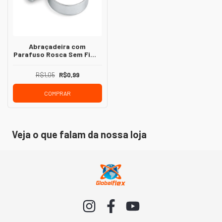
Abraçadeira com
Parafuso Rosca Sem Fim –
Fixação Segura para
Mangueiras
R$1,05
R$0,99
COMPRAR
Veja o que falam da nossa loja